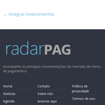
meios
de
←
Integral Investimentos
pagamentos
Acompanhe as principais movimentações do mercado de meios
de pagamentos
Home
Contato
Política de
privacidade
Notícias
Sobre nós
Termos de uso
Agenda
Anuncie aqui