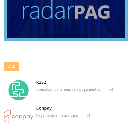
B2B
R2S2
Consultoria em meios de pagamentos
Conpay
Pagamentos|Tecnologia