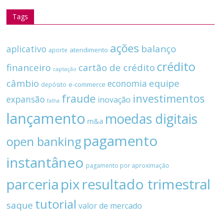
Tags
ações
balanço
aplicativo
atendimento
aporte
crédito
financeiro
cartão de crédito
captação
câmbio
equipe
economia
e-commerce
depósito
fraude
investimentos
expansão
inovação
falha
lançamento
moedas digitais
m&a
pagamento
open banking
instantâneo
pagamento por aproximação
parceria
pix
resultado trimestral
tutorial
saque
valor de mercado