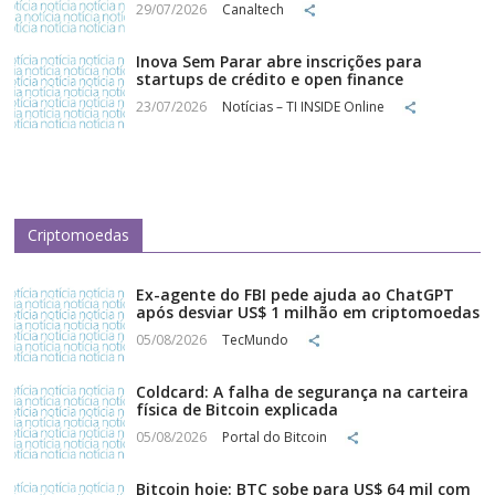
29/07/2026
Canaltech
Inova Sem Parar abre inscrições para
startups de crédito e open finance
23/07/2026
Notícias – TI INSIDE Online
Criptomoedas
Ex-agente do FBI pede ajuda ao ChatGPT
após desviar US$ 1 milhão em criptomoedas
05/08/2026
TecMundo
Coldcard: A falha de segurança na carteira
física de Bitcoin explicada
05/08/2026
Portal do Bitcoin
Bitcoin hoje: BTC sobe para US$ 64 mil com