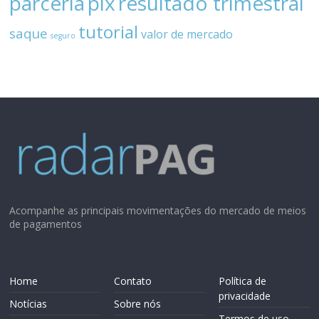
parceria
pix
resultado trimestral
tutorial
saque
valor de mercado
seguro
Acompanhe as principais movimentações do mercado de meios
de pagamentos
Home
Contato
Política de
privacidade
Notícias
Sobre nós
Termos de uso