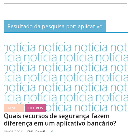
Resultado da pesquisa por: aplicativo
Escolha uma categoria:
Escolha uma fonte:
Informe o período:
De:
Até:
BANCOS
OUTROS
Quais recursos de segurança fazem
diferença em um aplicativo bancário?
08/08/2026
CNN Brasil