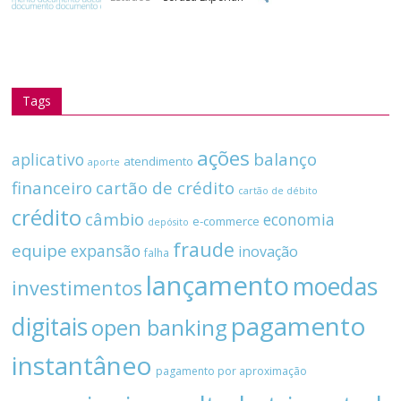
Tags
ações
balanço
aplicativo
atendimento
aporte
financeiro
cartão de crédito
cartão de débito
crédito
câmbio
economia
e-commerce
depósito
fraude
equipe
expansão
inovação
falha
lançamento
moedas
investimentos
pagamento
digitais
open banking
instantâneo
pagamento por aproximação