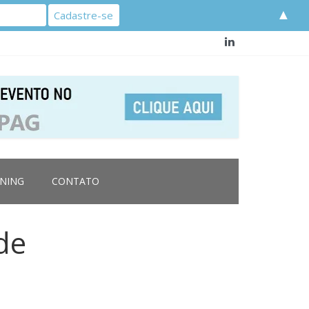
▲
RNING
CONTATO
de