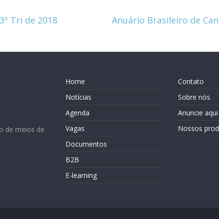
3º Tri de 2018
Anuário Brasileiro de C
Home
Contato
Notícias
Sobre nós
Agenda
Anuncie aqui
Vagas
Nossos prod
o de meios de
Documentos
B2B
E-learning