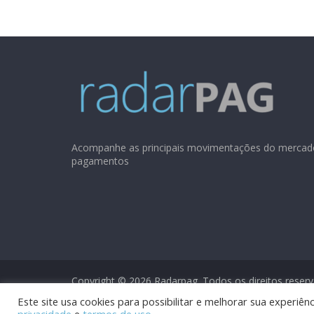
Acompanhe as principais movimentações do mercad
pagamentos
Copyright © 2026
Radarpag
. Todos os direitos reser
Este site usa cookies para possibilitar e melhorar sua experi
privacidade
e
termos de uso
.