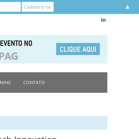
▲
RNING
CONTATO