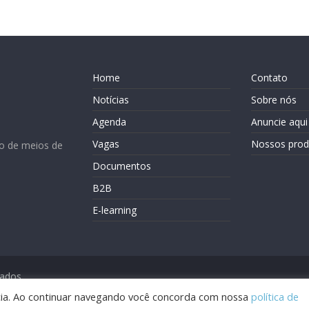
Home
Contato
Notícias
Sobre nós
Agenda
Anuncie aqui
Vagas
Nossos prod
o de meios de
Documentos
B2B
E-learning
vados.
ência. Ao continuar navegando você concorda com nossa
política de