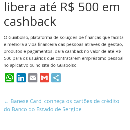
libera até R$ 500 em
meios
de
cashback
pagamentos
O Guiabolso, plataforma de soluções de finanças que facilita
e melhora a vida financeira das pessoas através de gestão,
produtos e pagamentos, dará cashback no valor de até R$
500 para os usuários que contratarem empréstimo pessoal
no aplicativo ou no site do Guiabolso.
W
Li
E
G
h
n
m
m
at
k
ai
ai
←
Banese Card: conheça os cartões de crédito
s
e
l
l
do Banco do Estado de Sergipe
A
dI
p
n