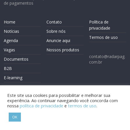
de pagamentos
Home
Contato
Política de
privacidade
Notícias
Sobre nós
Termos de uso
Agenda
Anuncie aqui
Vagas
Nossos produtos
contato@radarpag.
Documentos
com.br
B2B
E-learning
Este site usa cookies para possibilitar e melhorar sua
experiência. Ao continuar navegando você concorda com
nossa
política de privacidade
e
termos de uso
.
Copyright © 2026
Radarpag
. Todos os direitos reservados.
OK