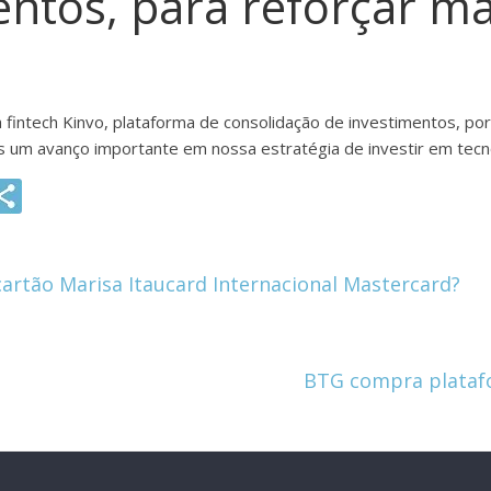
entos, para reforçar m
fintech Kinvo, plataforma de consolidação de investimentos, por
s um avanço importante em nossa estratégia de investir em tecn
G
m
i
cartão Marisa Itaucard Internacional Mastercard?
BTG compra platafo