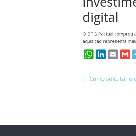
investim
digital
O BTG Pactual comprou a 
aquisição representa mai
W
Li
E
h
n
m
at
k
ai
a
←
Como solicitar o 
s
e
l
l
A
dI
p
n
p