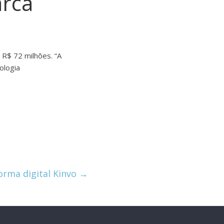
arca
 R$ 72 milhões. “A
ologia
rma digital Kinvo
→