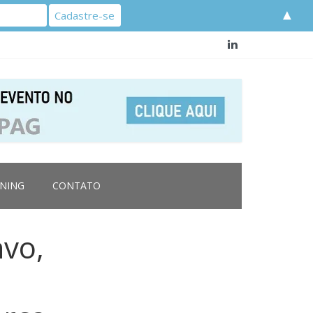
▲
RNING
CONTATO
nvo,