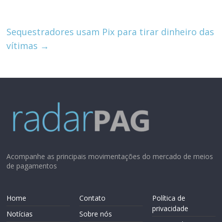
p
n
p
Sequestradores usam Pix para tirar dinheiro das
vítimas
→
Acompanhe as principais movimentações do mercado de meios
de pagamentos
Home
Contato
Política de
privacidade
Notícias
Sobre nós