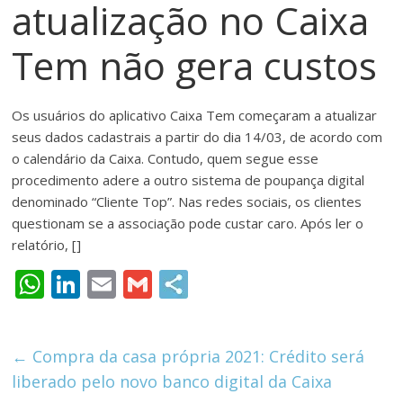
atualização no Caixa
meios
de
Tem não gera custos
pagamentos
Os usuários do aplicativo Caixa Tem começaram a atualizar
seus dados cadastrais a partir do dia 14/03, de acordo com
o calendário da Caixa. Contudo, quem segue esse
procedimento adere a outro sistema de poupança digital
denominado “Cliente Top”. Nas redes sociais, os clientes
questionam se a associação pode custar caro. Após ler o
relatório, []
W
Li
E
G
h
n
m
m
at
k
ai
ai
←
Compra da casa própria 2021: Crédito será
s
e
l
l
liberado pelo novo banco digital da Caixa
A
dI