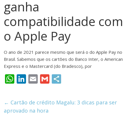
ganha
meios
de
compatibilidade com
pagamentos
o Apple Pay
O ano de 2021 parece mesmo que será o do Apple Pay no
Brasil. Sabemos que os cartões do Banco Inter, o American
Express e o Mastercard (do Bradesco), por
W
Li
E
G
h
n
m
m
at
k
ai
ai
←
Cartão de crédito Magalu: 3 dicas para ser
s
e
l
l
aprovado na hora
A
dI
p
n