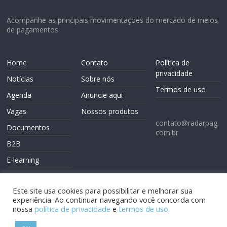
Acompanhe as principais movimentações do mercado de meios
de pagamentos
Home
Contato
Política de
privacidade
Notícias
Sobre nós
Termos de uso
Agenda
Anuncie aqui
Vagas
Nossos produtos
contato@radarpag.
Documentos
com.br
B2B
E-learning
Este site usa cookies para possibilitar e melhorar sua
experiência. Ao continuar navegando você concorda com
nossa
política de privacidade
e
termos de uso
.
Copyright © 2026
Radarpag
. Todos os direitos reservados.