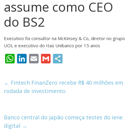
assume como CEO
meios
de
do BS2
pagamentos
Executivo foi consultor na McKinsey & Co, diretor no grupo
UOL e executivo do Itaú Unibanco por 15 anos
W
Li
E
G
h
n
m
m
at
k
ai
ai
←
Fintech FinanZero recebe R$ 40 milhões em
s
e
l
l
rodada de investimento
A
dI
p
n
p
Banco central do Japão começa testes do iene
digital
→