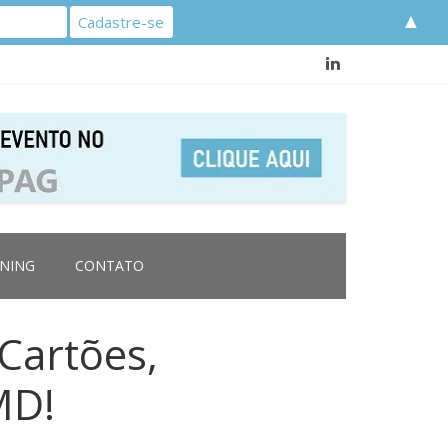
▲
RNING
CONTATO
Cartões,
MD!