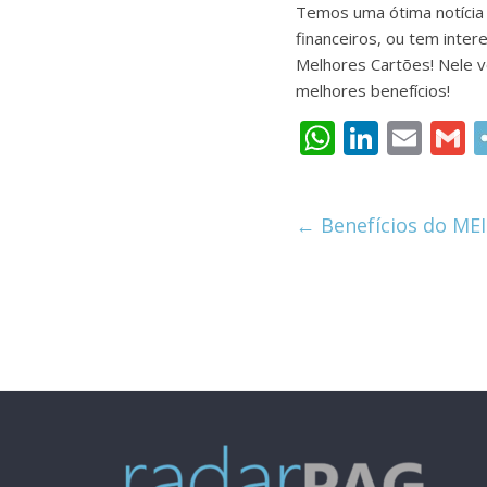
Temos uma ótima notícia p
financeiros, ou tem inte
Melhores Cartões! Nele v
melhores benefícios!
W
Li
E
h
n
m
at
k
ai
a
←
Benefícios do MEI
s
e
l
l
A
dI
p
n
p