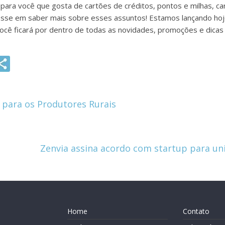
ara você que gosta de cartões de créditos, pontos e milhas, cart
resse em saber mais sobre esses assuntos! Estamos lançando hoj
ocê ficará por dentro de todas as novidades, promoções e dicas 
G
m
i
 para os Produtores Rurais
Zenvia assina acordo com startup para u
Home
Contato