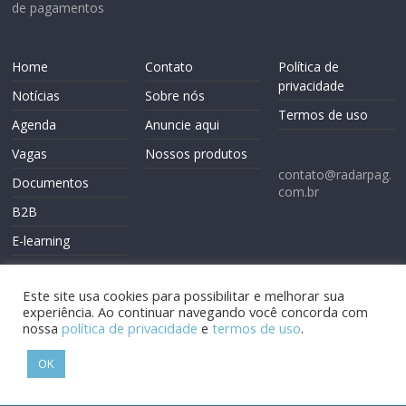
de pagamentos
Home
Contato
Política de
privacidade
Notícias
Sobre nós
Termos de uso
Agenda
Anuncie aqui
Vagas
Nossos produtos
contato@radarpag.
Documentos
com.br
B2B
E-learning
Este site usa cookies para possibilitar e melhorar sua
experiência. Ao continuar navegando você concorda com
nossa
política de privacidade
e
termos de uso
.
Copyright © 2026
Radarpag
. Todos os direitos reservados.
OK