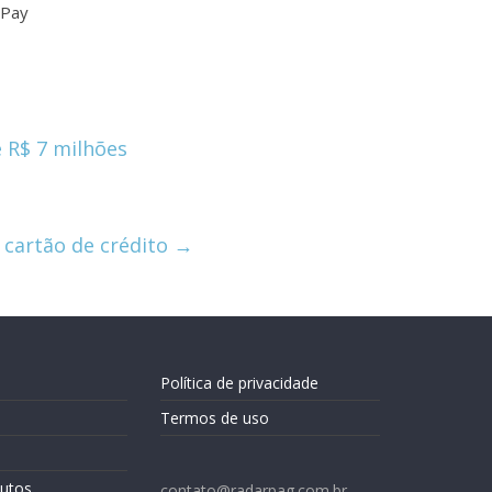
cPay
 R$ 7 milhões
cartão de crédito
→
Política de privacidade
Termos de uso
utos
contato@radarpag.com.br