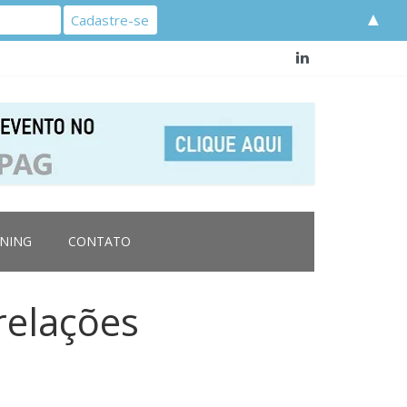
▲
RNING
CONTATO
relações