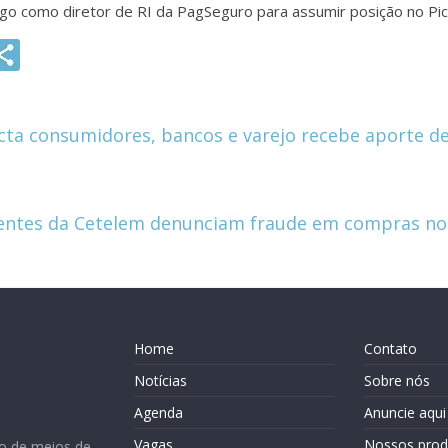
go como diretor de RI da PagSeguro para assumir posição no Pi
G
m
i
ta consumidores, bancos e varejo recebe aporte de
ientes da Cetelem denunciam fraude em compras no 
Home
Contato
Notícias
Sobre nós
Agenda
Anuncie aqui
Vagas
Nossos prod
o de meios de