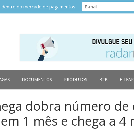
or dentro do mercado de pagamentos
AGAS
DOCUMENTOS
PRODUTOS
B2B
E-LEA
hega dobra número de 
 em 1 mês e chega a 4 