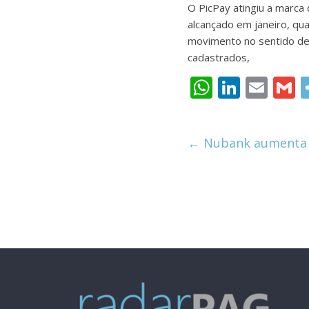
O PicPay atingiu a marca
alcançado em janeiro, qu
movimento no sentido de 
cadastrados,
W
Li
E
h
n
m
at
k
ai
a
←
Nubank aumenta l
s
e
l
l
A
dI
p
n
p