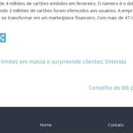
 de 4 milhões de cartões emitidos em fevereiro. O número é o d
ando 2 milhões de cartões foram oferecidos aos usuários. A emp
se transformar em um marketplace financeiro. Com mais de 47 m
G
m
i
imites em massa e surpreende clientes; Entenda
Conselho do BB p
Home
Contato