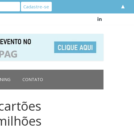
▲
RNING
CONTATO
cartões
milhões