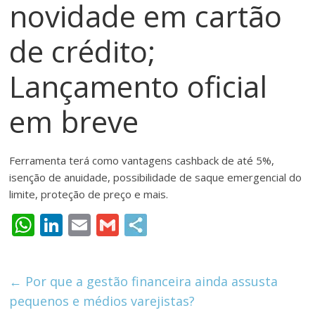
novidade em cartão
meios
de
de crédito;
pagamentos
Lançamento oficial
em breve
Ferramenta terá como vantagens cashback de até 5%,
isenção de anuidade, possibilidade de saque emergencial do
limite, proteção de preço e mais.
W
Li
E
G
h
n
m
m
at
k
ai
ai
←
Por que a gestão financeira ainda assusta
s
e
l
l
pequenos e médios varejistas?
A
dI