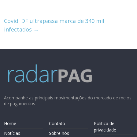
p
n
p
Covid: DF ultrapassa marca de 340 mil
infectados
→
Acompanhe as principais movimentações do mercado de meios
de pagamentos
Home
Contato
Política de
privacidade
Notícias
Sobre nós