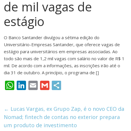
de mil vagas de
meios
de
estágio
pagamentos
O Banco Santander divulgou a sétima edição do
Universitário-Empresas Santander, que oferece vagas de
estágio para universitários em empresas associadas. Ao
todo são mais de 1,2 mil vagas com salário no valor de R$ 1
mil. De acordo com a informações, as inscrições irão até o
dia 31 de outubro. A princípio, o programa de []
W
Li
E
G
h
n
m
m
at
k
ai
ai
←
Lucas Vargas, ex Grupo Zap, é o novo CEO da
s
e
l
l
Nomad; fintech de contas no exterior prepara
A
dI
um produto de investimento