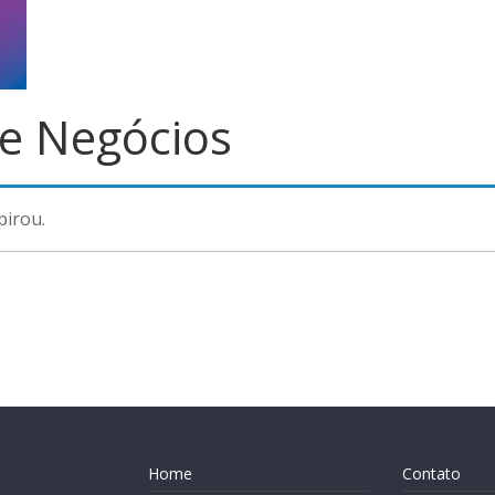
e Negócios
pirou.
Home
Contato