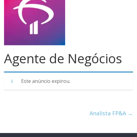
meios
de
pagamentos
Agente de Negócios
Este anúncio expirou.
Analista FP&A
→