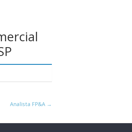
mercial
/SP
Analista FP&A
→