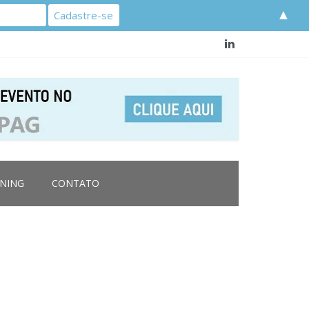
▲
RNING
CONTATO