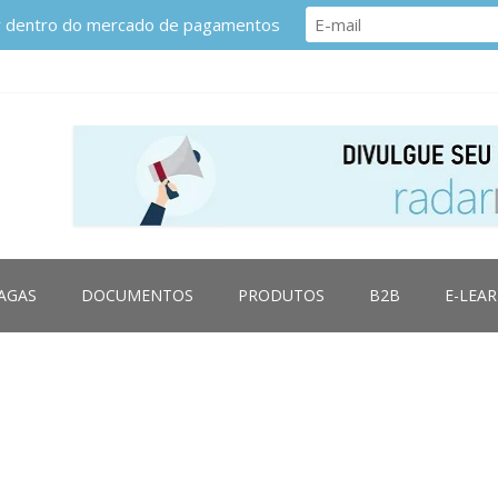
or dentro do mercado de pagamentos
AGAS
DOCUMENTOS
PRODUTOS
B2B
E-LEA