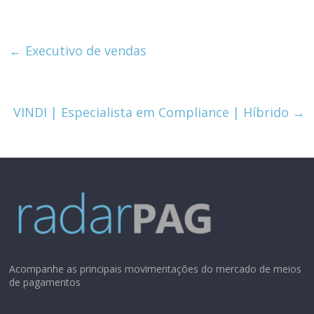
←
Executivo de vendas
VINDI | Especialista em Compliance | Híbrido
→
Acompanhe as principais movimentações do mercado de meios
de pagamentos