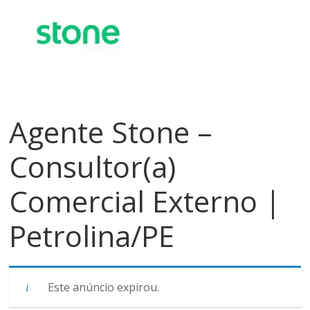
meios
de
pagamentos
Agente Stone –
Consultor(a)
Comercial Externo |
Petrolina/PE
Este anúncio expirou.