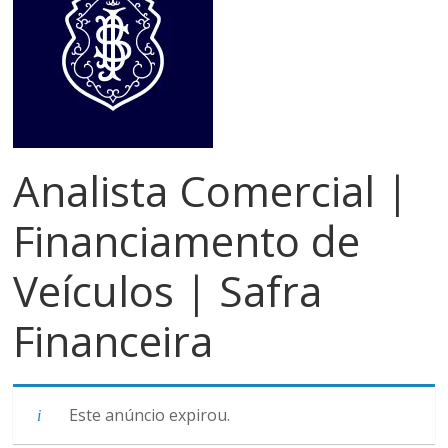
meios
de
pagamentos
Analista Comercial |
Financiamento de
Veículos | Safra
Financeira
Este anúncio expirou.