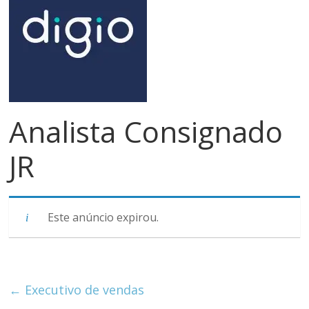
meios
de
pagamentos
Analista Consignado
JR
Este anúncio expirou.
←
Executivo de vendas