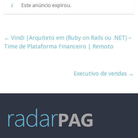
Este anúncio expirou.
←
Vindi |Arquiteto em (Ruby on Rails ou .NET) –
Time de Plataforma Financeiro | Remoto
Executivo de vendas
→