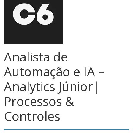
meios
de
pagamentos
Analista de
Automação e IA –
Analytics Júnior|
Processos &
Controles