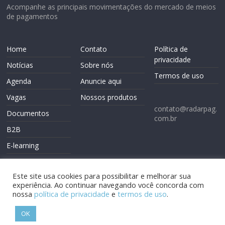
Acompanhe as principais movimentações do mercado de meios
de pagamentos
Home
Contato
Política de
privacidade
Notícias
Sobre nós
Termos de uso
Agenda
Anuncie aqui
Vagas
Nossos produtos
contato@radarpag.
Documentos
com.br
B2B
E-learning
Este site usa cookies para possibilitar e melhorar sua
experiência. Ao continuar navegando você concorda com
nossa
política de privacidade
e
termos de uso
.
Copyright © 2026
Radarpag
. Todos os direitos reservados.
OK