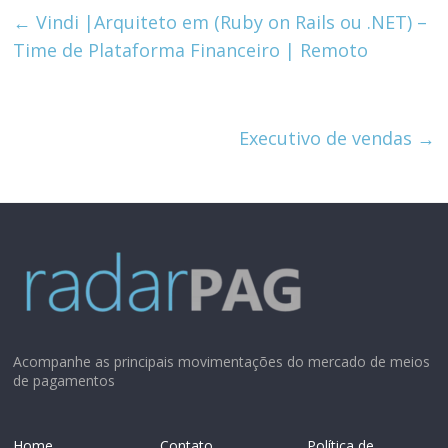
←
Vindi |Arquiteto em (Ruby on Rails ou .NET) –
Time de Plataforma Financeiro | Remoto
Executivo de vendas
→
Acompanhe as principais movimentações do mercado de meios
de pagamentos
Home
Contato
Política de