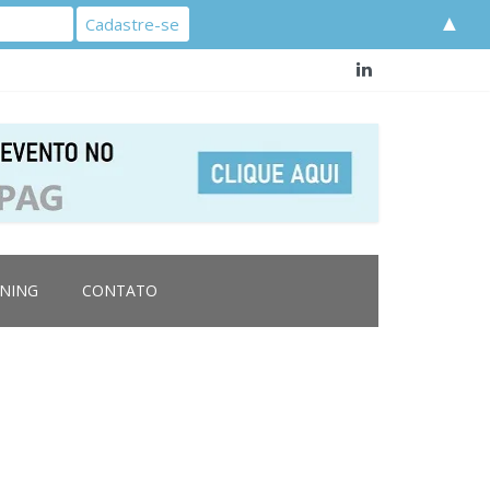
▲
RNING
CONTATO