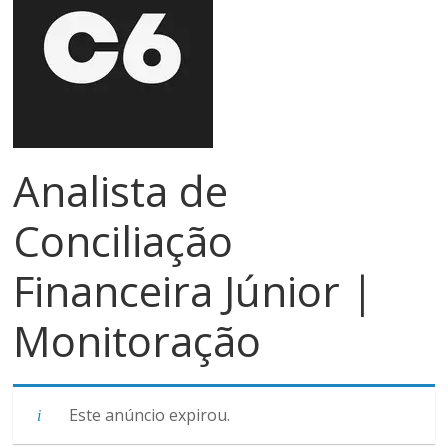
meios
de
pagamentos
Analista de
Conciliação
Financeira Júnior |
Monitoração
Este anúncio expirou.