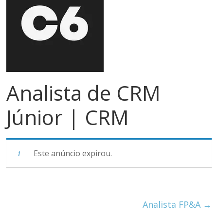
meios
de
pagamentos
Analista de CRM
Júnior | CRM
Este anúncio expirou.
Analista FP&A
→