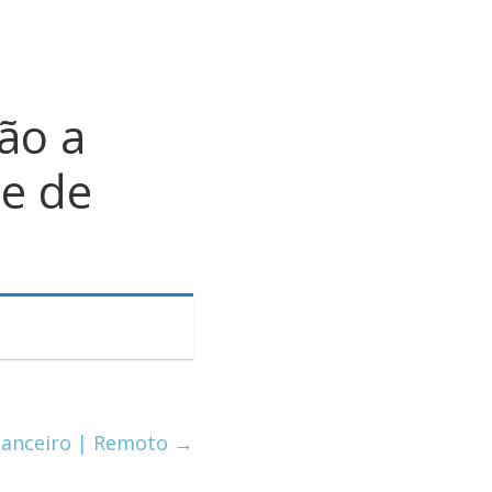
ão a
se de
inanceiro | Remoto
→