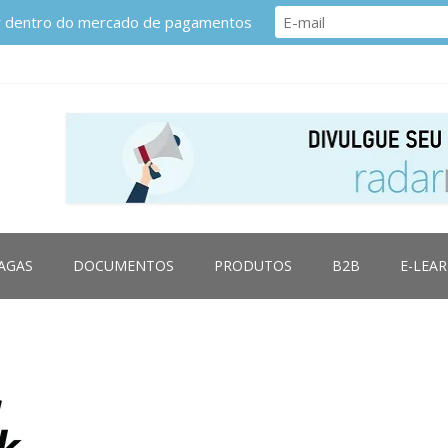
or dentro do mercado de pagamentos
AGAS
DOCUMENTOS
PRODUTOS
B2B
E-LEA