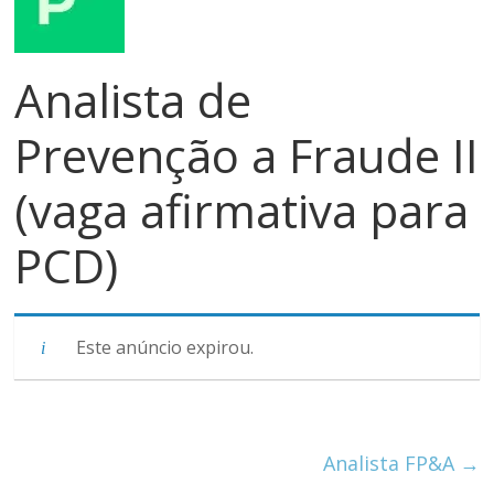
meios
de
pagamentos
Analista de
Prevenção a Fraude II
(vaga afirmativa para
PCD)
Este anúncio expirou.
Analista FP&A
→