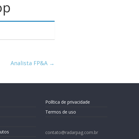
op
Analista FP&A
→
Política de privacidade
Termos de uso
utos
contato@radarpag.com.br