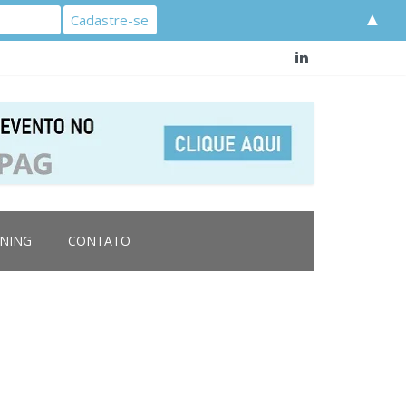
▲
RNING
CONTATO