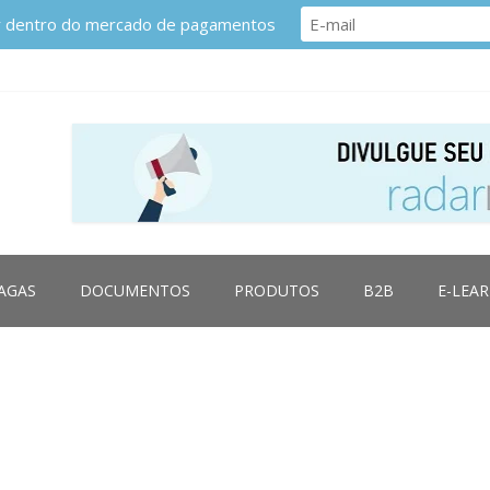
or dentro do mercado de pagamentos
AGAS
DOCUMENTOS
PRODUTOS
B2B
E-LEA