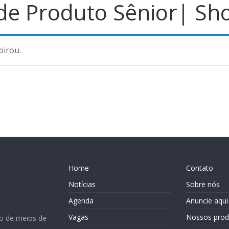
 de Produto Sênior| Sh
pirou.
Home
Contato
Notícias
Sobre nós
Agenda
Anuncie aqui
Vagas
Nossos prod
o de meios de