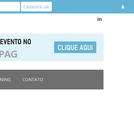
▲
RNING
CONTATO