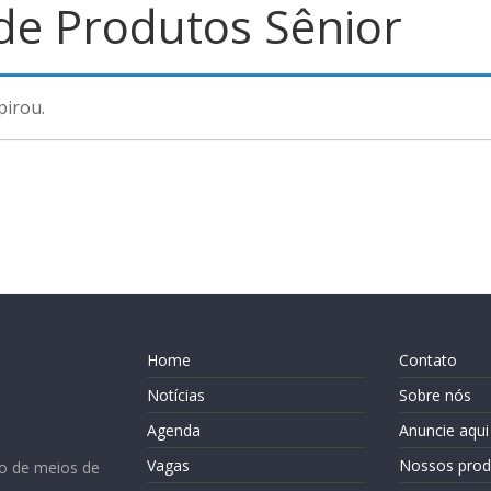
 de Produtos Sênior
pirou.
Home
Contato
Notícias
Sobre nós
Agenda
Anuncie aqui
Vagas
Nossos prod
o de meios de