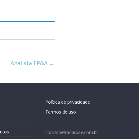
Analista FP&A
→
Política de privacidade
Termos de uso
utos
contato@radarpag.com.br