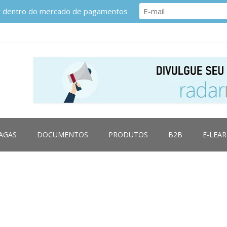
or dentro do mercado de pagamentos
AGAS
DOCUMENTOS
PRODUTOS
B2B
E-LEA