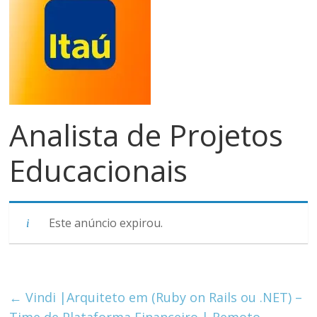
meios
de
pagamentos
Analista de Projetos
Educacionais
Este anúncio expirou.
←
Vindi |Arquiteto em (Ruby on Rails ou .NET) –
Time de Plataforma Financeiro | Remoto