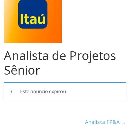
meios
de
pagamentos
Analista de Projetos
Sênior
Este anúncio expirou.
Analista FP&A
→