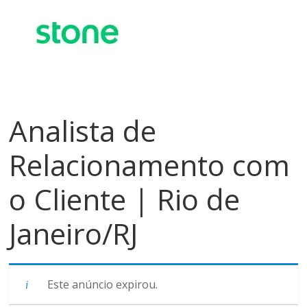
meios
de
pagamentos
Analista de
Relacionamento com
o Cliente | Rio de
Janeiro/RJ
Este anúncio expirou.