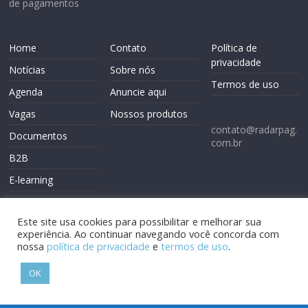
de pagamentos
Home
Contato
Política de
privacidade
Notícias
Sobre nós
Termos de uso
Agenda
Anuncie aqui
Vagas
Nossos produtos
contato@radarpag.
Documentos
com.br
B2B
E-learning
Este site usa cookies para possibilitar e melhorar sua
experiência. Ao continuar navegando você concorda com
nossa
política de privacidade
e
termos de uso
.
Copyright © 2026
Radarpag
. Todos os direitos reservados.
OK