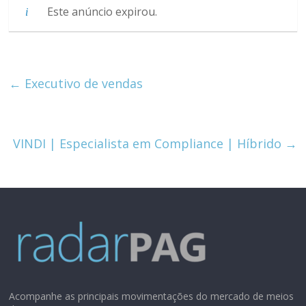
Este anúncio expirou.
←
Executivo de vendas
VINDI | Especialista em Compliance | Híbrido
→
Acompanhe as principais movimentações do mercado de meios