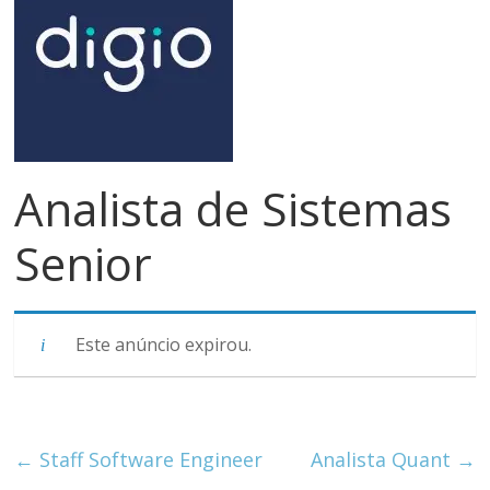
meios
de
pagamentos
Analista de Sistemas
Senior
Este anúncio expirou.
←
Staff Software Engineer
Analista Quant
→