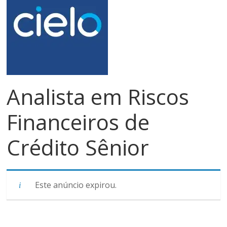
meios
de
pagamentos
Analista em Riscos
Financeiros de
Crédito Sênior
Este anúncio expirou.