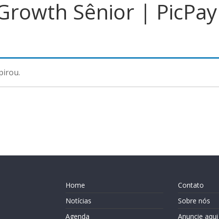
 Growth Sênior | PicPay
s
pirou.
Home
Contato
Notícias
Sobre nós
Agenda
Anuncie aqui