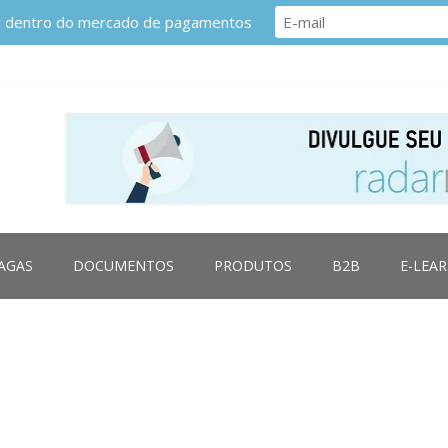
or dentro do mercado de pagamentos
AGAS
DOCUMENTOS
PRODUTOS
B2B
E-LEA