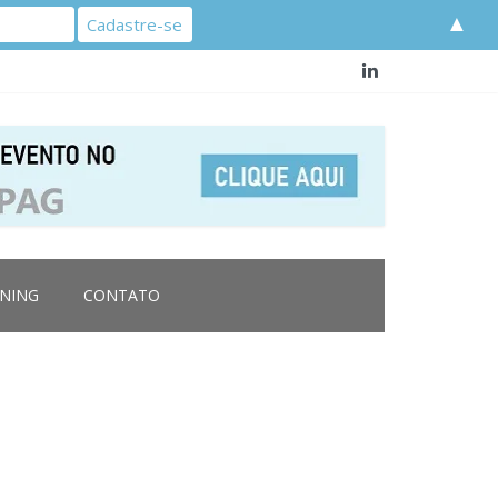
▲
RNING
CONTATO