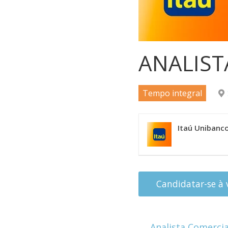
ANALIST
Tempo integral
Itaú Unibanc
←
Analista Comercia