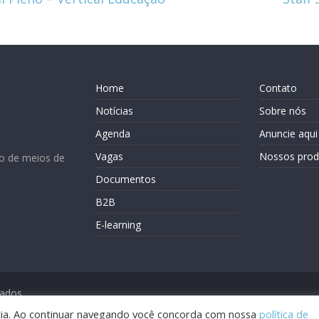
Home
Contato
Notícias
Sobre nós
Agenda
Anuncie aqui
Vagas
Nossos prod
o de meios de
Documentos
B2B
E-learning
vados.
ência. Ao continuar navegando você concorda com nossa
política de