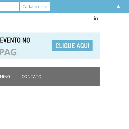
▲
RNING
CONTATO