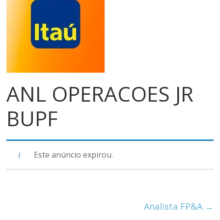
meios
de
pagamentos
ANL OPERACOES JR
BUPF
Este anúncio expirou.
Analista FP&A
→