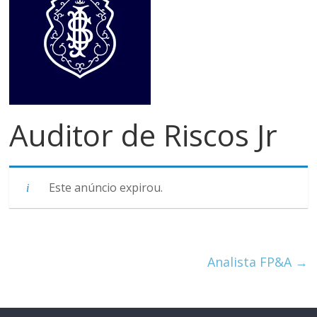
meios
de
pagamentos
Auditor de Riscos Jr
Este anúncio expirou.
Analista FP&A
→