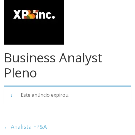
meios
de
pagamentos
Business Analyst
Pleno
Este anúncio expirou.
←
Analista FP&A