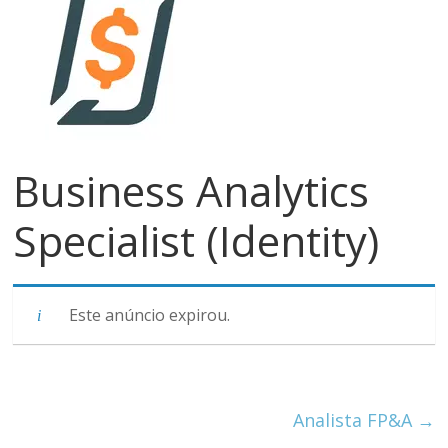
meios
de
pagamentos
Business Analytics
Specialist (Identity)
Este anúncio expirou.
Analista FP&A
→