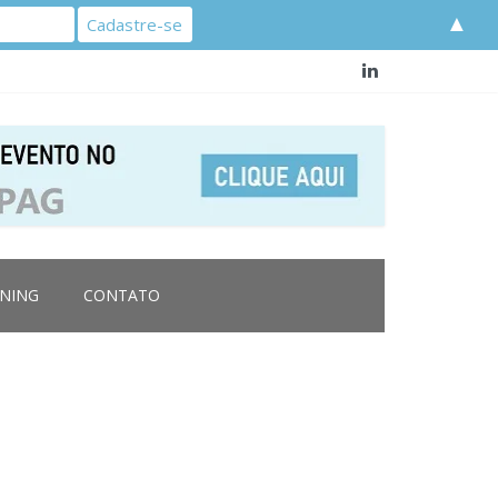
▲
RNING
CONTATO