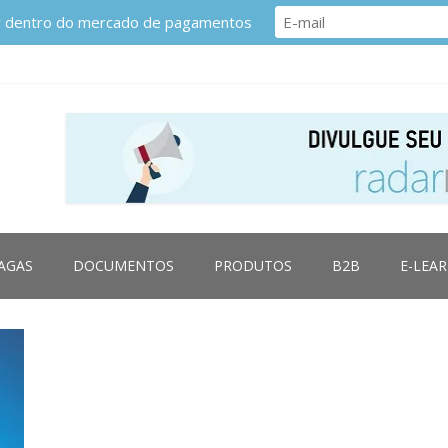
or dentro do mercado de pagamentos
AGAS
DOCUMENTOS
PRODUTOS
B2B
E-LEA