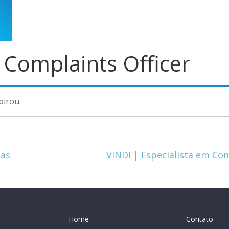
 Complaints Officer
pirou.
das
VINDI | Especialista em Co
Home
Contato