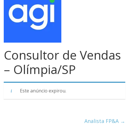
meios
de
pagamentos
Consultor de Vendas
– Olímpia/SP
Este anúncio expirou.
Analista FP&A
→