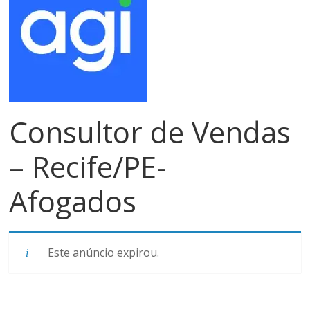
meios
de
pagamentos
Consultor de Vendas
– Recife/PE-
Afogados
Este anúncio expirou.