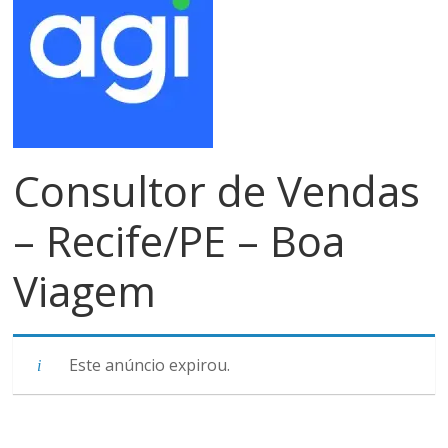
meios
de
pagamentos
Consultor de Vendas
– Recife/PE – Boa
Viagem
Este anúncio expirou.