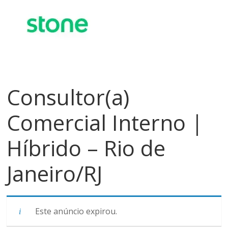
meios
de
pagamentos
Consultor(a)
Comercial Interno |
Híbrido – Rio de
Janeiro/RJ
Este anúncio expirou.